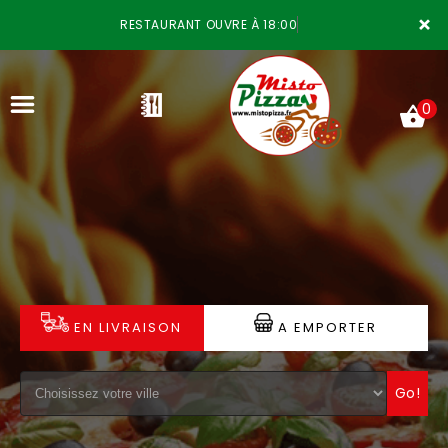
×
RESTAURANT OUVRE À 18:00
0
ACCUEIL
LA CARTE
VOTRE COMPTE
EN LIVRAISON
A EMPORTER
NOTRE RESTAURANT
Go!
VOS AVIS
MENTIONS LÉGALES