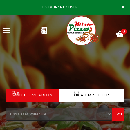
×
RESTAURANT OUVERT
0
ACCUEIL
LA CARTE
VOTRE COMPTE
EN LIVRAISON
A EMPORTER
NOTRE RESTAURANT
Go!
VOS AVIS
MENTIONS LÉGALES