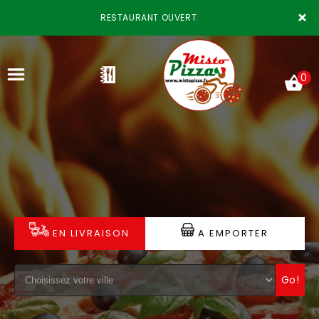
×
RESTAURANT OUVERT
0
ACCUEIL
LA CARTE
VOTRE COMPTE
EN LIVRAISON
A EMPORTER
NOTRE RESTAURANT
Go!
VOS AVIS
MENTIONS LÉGALES